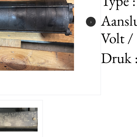
Type 
Aanslu
›
Volt /
Druk :