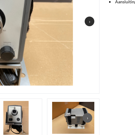
Aansluitin
›
›