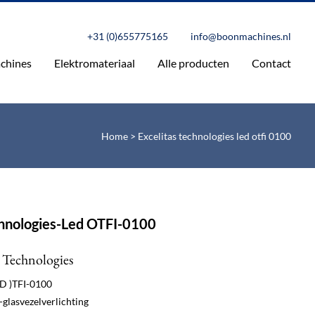
+31 (0)655775165
info@boonmachines.nl
chines
Elektromateriaal
Alle producten
Contact
Home
>
Excelitas technologies led otfi 0100
chnologies-Led OTFI-0100
s Technologies
ED )TFI-0100
-glasvezelverlichting