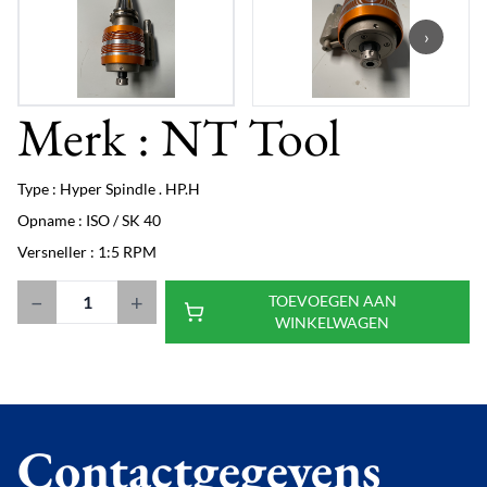
›
Merk : NT Tool
Type : Hyper Spindle . HP.H
Opname : ISO / SK 40
Versneller : 1:5 RPM
−
+
TOEVOEGEN AAN
WINKELWAGEN
Contactgegevens