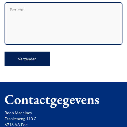
Verzenden
Contactgegevens
Boon Machines
Frankeneng 110 C
6716 AA Ede