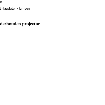
en
t glasplaten - lampen
derhouden projector