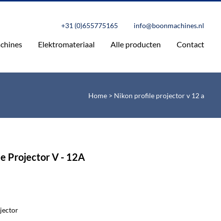
+31 (0)655775165
info@boonmachines.nl
chines
Elektromateriaal
Alle producten
Contact
Home
>
Nikon profile projector v 12 a
e Projector V - 12A
ojector