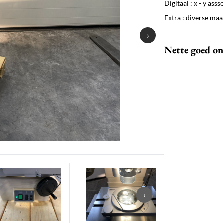
Digitaal : x - y asss
Extra : diverse maa
›
Nette goed on
›